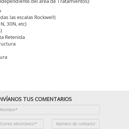
independiente del area de Tratamientos):
o
as las escalas Rockwell)
N, 30N, etc)
)
ta Retenida
ructura
ura
NVÍANOS TUS COMENTARIOS